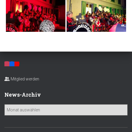
Mitglied werden
News-Archiv
N
e
w
s