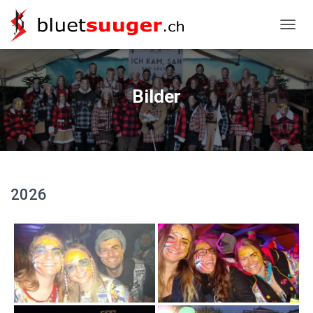
NAVIG
Bilder
2026