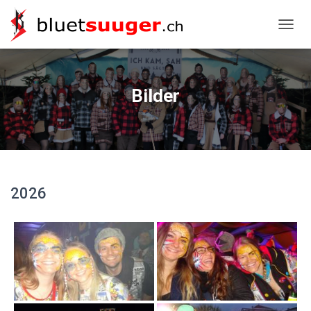
NAVIG
Bilder
2026