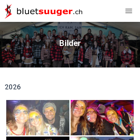
NAVIG
Bilder
2026