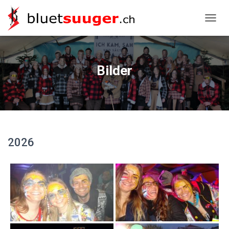
NAVIG
Bilder
2026