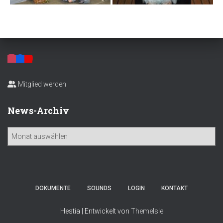
Mitglied werden
News-Archiv
N
e
w
s
-
A
DOKUMENTE
SOUNDS
LOGIN
KONTAKT
r
c
Hestia | Entwickelt von
ThemeIsle
h