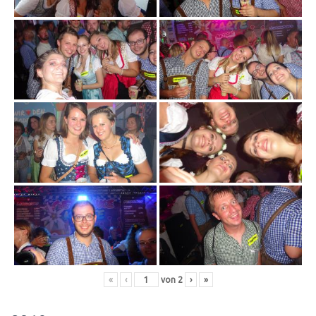
«
‹
von
2
›
»