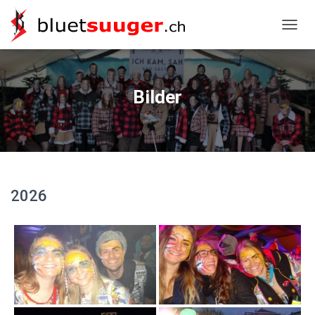
NAVIG
Bilder
2026