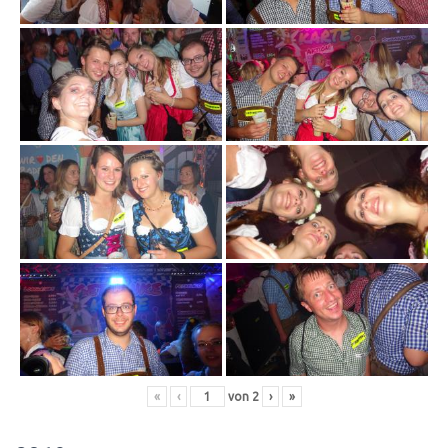
«
‹
von
2
›
»