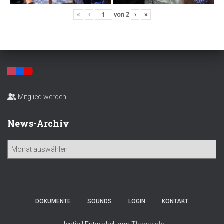
«
‹
von
2
›
»
Mitglied werden
News-Archiv
N
e
w
s
-
A
DOKUMENTE
SOUNDS
LOGIN
KONTAKT
r
c