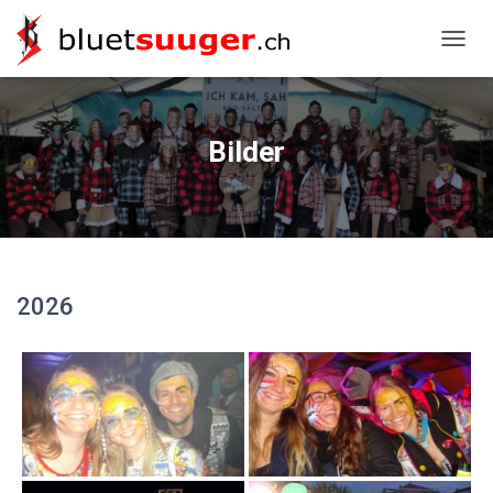
NAVIG
Bilder
2026