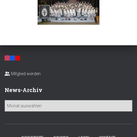
Mitglied werden
News-Archiv
N
e
w
s
-
A