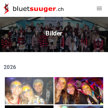
NAVIG
Bilder
2026