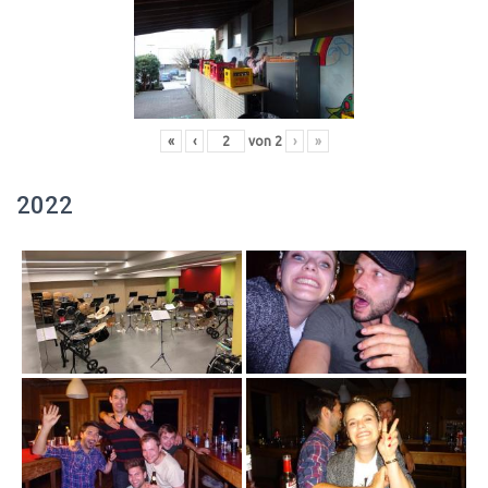
«
‹
von
2
›
»
2022