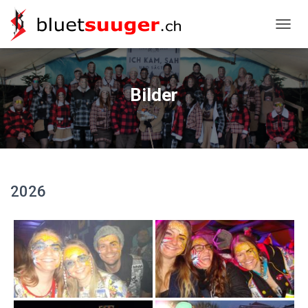
NAVIG
Bilder
2026