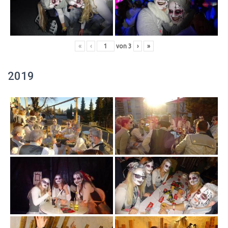
«
‹
von
3
›
»
2019