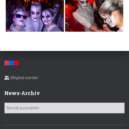
Mitglied werden
News-Archiv
N
e
w
s