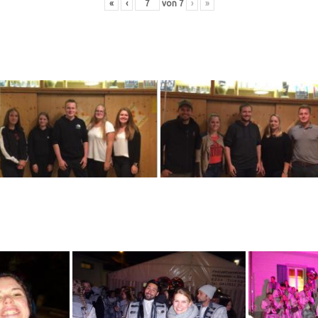
«
‹
von
7
›
»