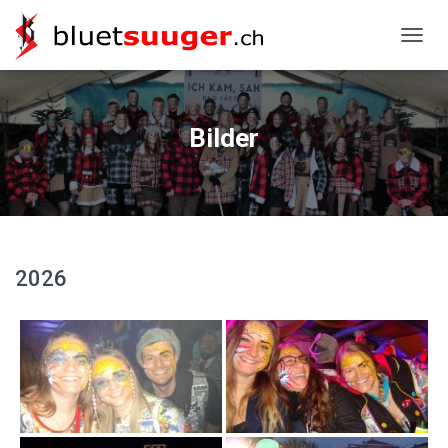
NAVIG
Bilder
2026