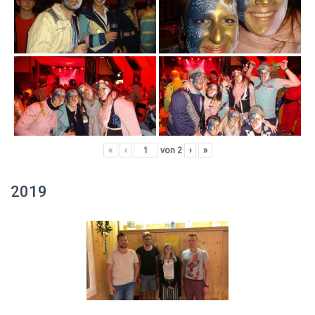
«
‹
von
2
›
»
2019