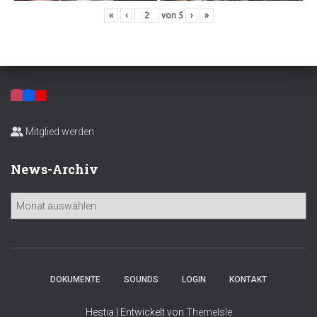
«
‹
von
5
›
»
Mitglied werden
News-Archiv
N
e
w
s
-
A
DOKUMENTE
SOUNDS
LOGIN
KONTAKT
r
c
Hestia | Entwickelt von
ThemeIsle