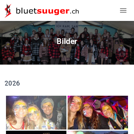
NAVIG
Bilder
2026