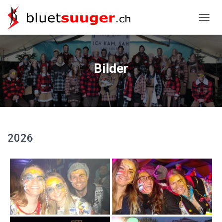
NAVIG
Bilder
2026