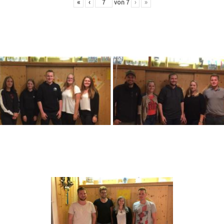
«
‹
von
7
›
»