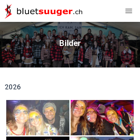
NAVIG
Bilder
2026