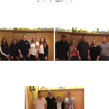
«
‹
von
7
›
»