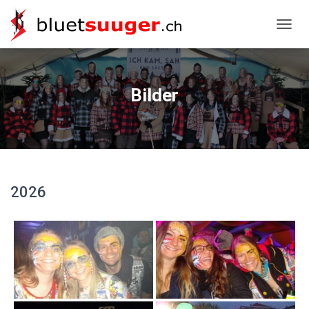
NAVIG
Bilder
2026