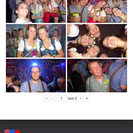
«
‹
von
2
›
»