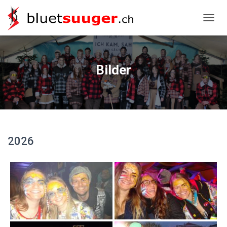
NAVIG
Bilder
2026