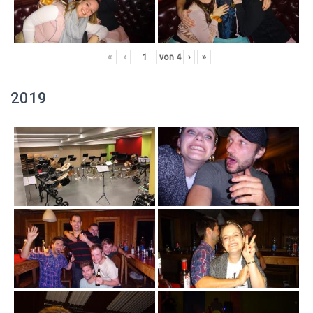
«
‹
von
4
›
»
2019