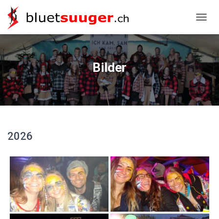
NAVIG
Bilder
2026