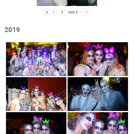
«
‹
von
2
›
»
2019