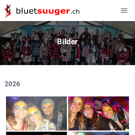
NAVIG
Bilder
2026