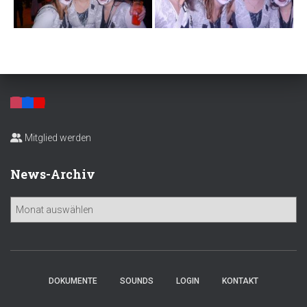
Mitglied werden
News-Archiv
N
e
w
s
-
A
DOKUMENTE
SOUNDS
LOGIN
KONTAKT
r