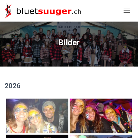
NAVIG
Bilder
2026