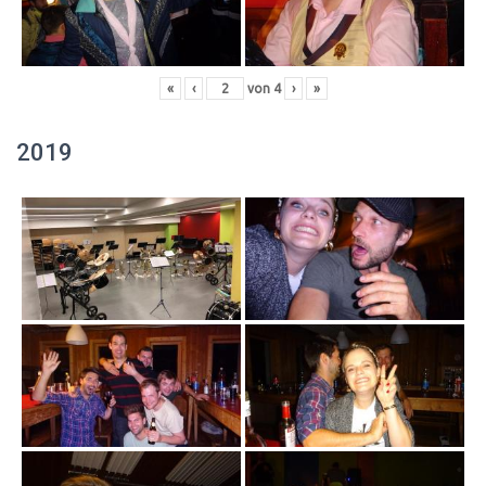
«
‹
von
4
›
»
2019