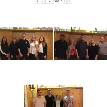
«
‹
von
7
›
»