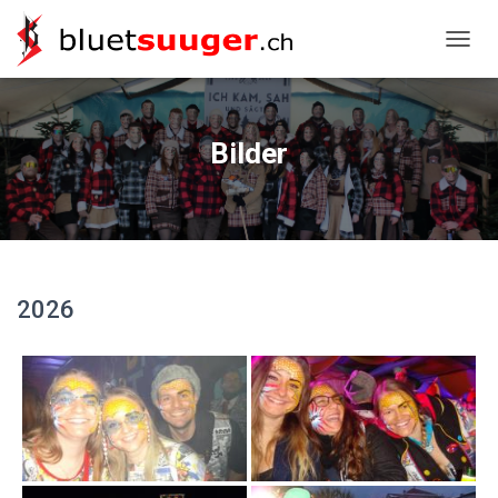
NAVIG
Bilder
2026