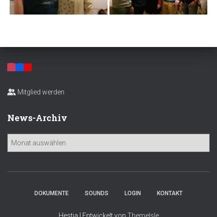
Mitglied werden
News-Archiv
N
e
w
s
-
A
DOKUMENTE
SOUNDS
LOGIN
KONTAKT
r
c
Hestia | Entwickelt von
ThemeIsle