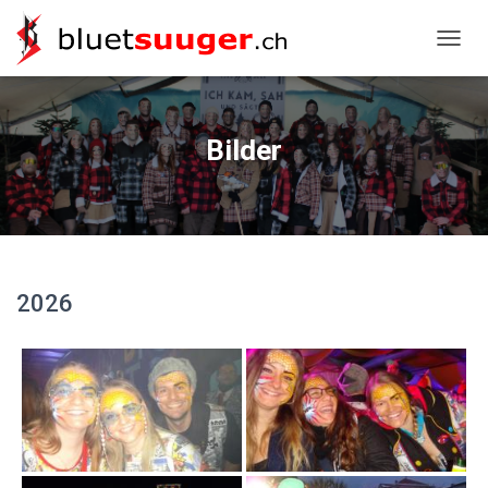
NAVIG
Bilder
2026