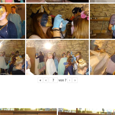
«
‹
von
7
›
»