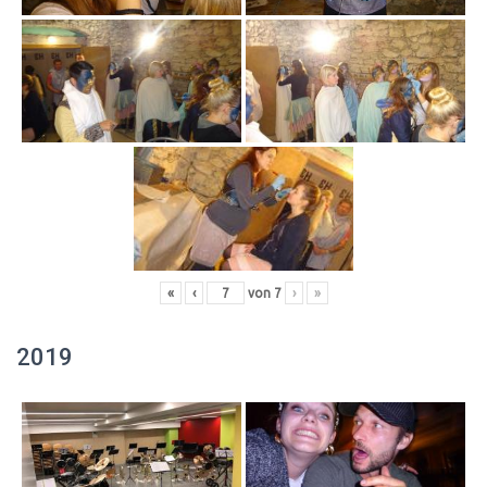
«
‹
von
7
›
»
2019