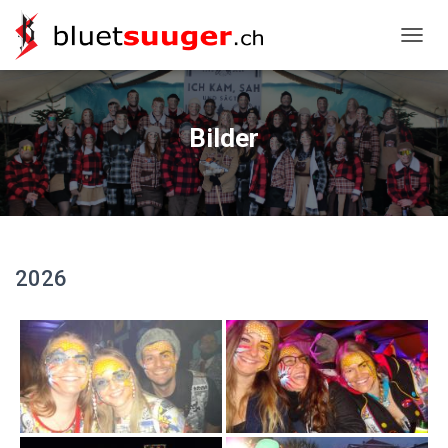
NAVIG
Bilder
2026