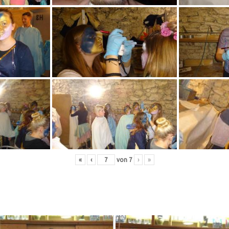
«
‹
von
7
›
»