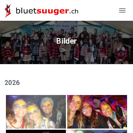
NAVIG
Bilder
2026