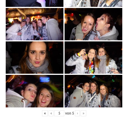
«
‹
von
5
›
»