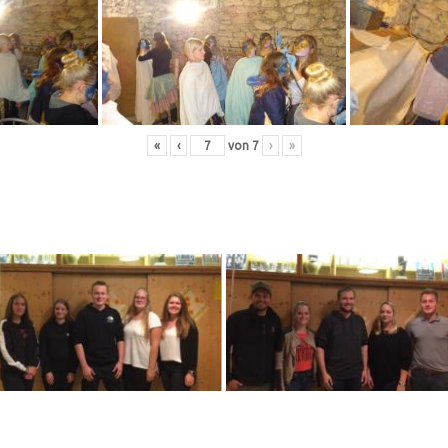
«
‹
von
7
›
»