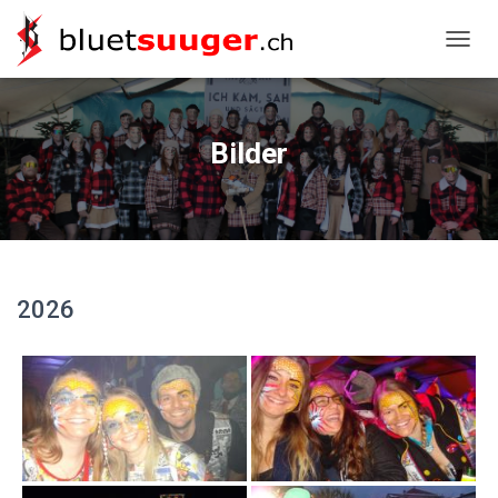
NAVIG
Bilder
2026