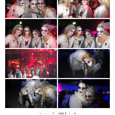
«
‹
von
3
›
»