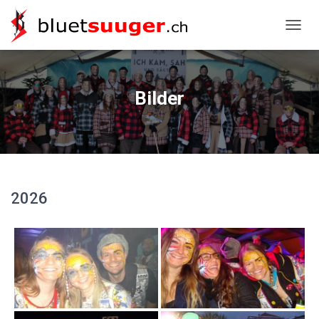
NAVIG
Bilder
2026