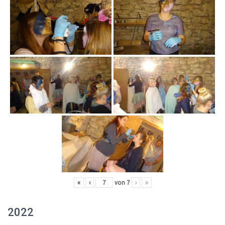
«
‹
von
7
›
»
2022