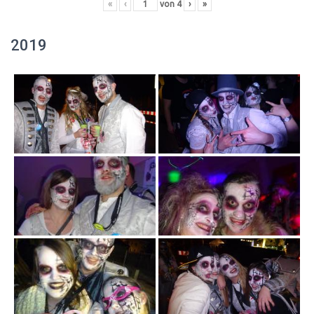
«
‹
von
4
›
»
2019