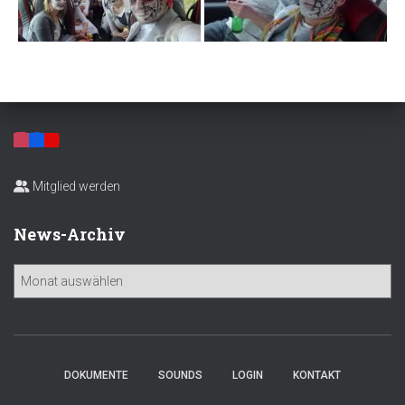
Mitglied werden
News-Archiv
N
e
w
s
-
A
DOKUMENTE
SOUNDS
LOGIN
KONTAKT
r