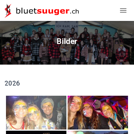
NAVIG
Bilder
2026