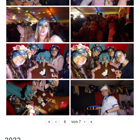
«
‹
von
7
›
»