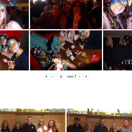
«
‹
von
7
›
»