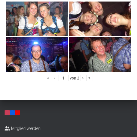
«
‹
von
2
›
»
Mitglied werden