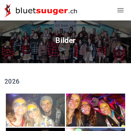
NAVIG
Bilder
2026