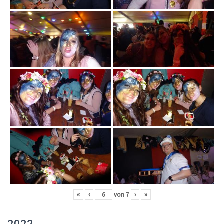
«
‹
von
7
›
»