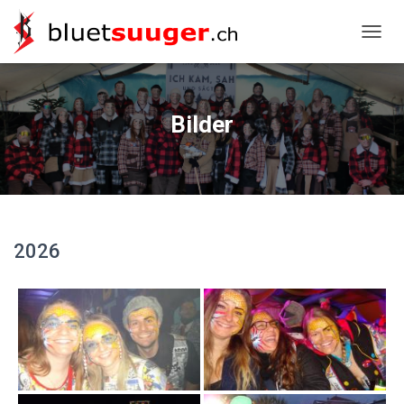
NAVIG
Bilder
2026