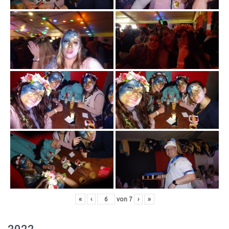
«
‹
von
7
›
»