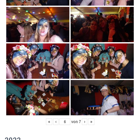
«
‹
von
7
›
»