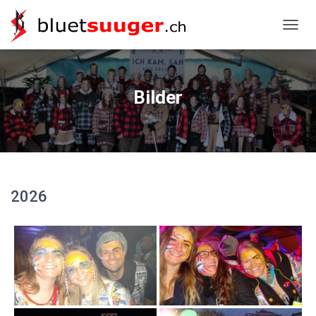
NAVIG
Bilder
2026