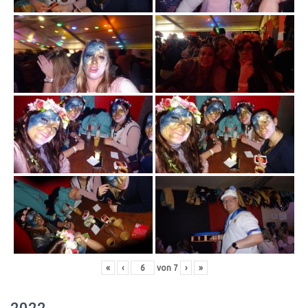
«
‹
von
7
›
»