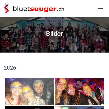
NAVIG
Bilder
2026