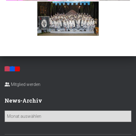
Mitglied werden
News-Archiv
N
e
w
s