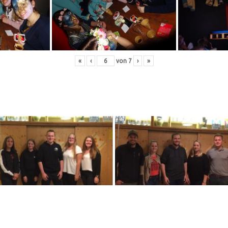
«
‹
von
7
›
»