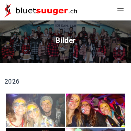
NAVIG
Bilder
2026