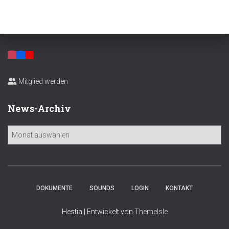
Mitglied werden
News-Archiv
N
e
w
s
-
A
DOKUMENTE
SOUNDS
LOGIN
KONTAKT
r
c
Hestia | Entwickelt von
ThemeIsle
h