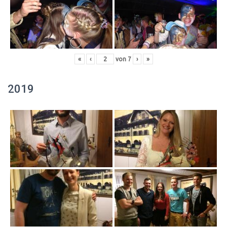
«
‹
von
7
›
»
2019