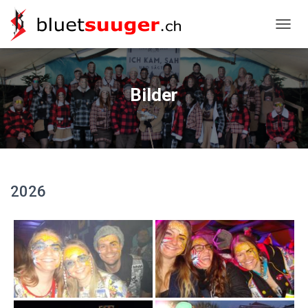
NAVIG
Bilder
2026