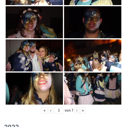
«
‹
von
7
›
»