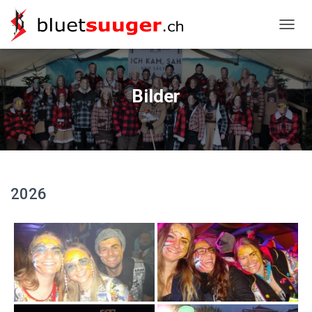
NAVIG
Bilder
2026