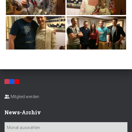
Mitglied werden
News-Archiv
N
e