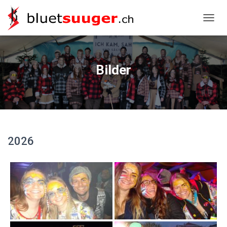
NAVIG
Bilder
2026