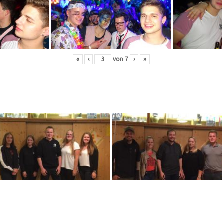
«
‹
von
7
›
»