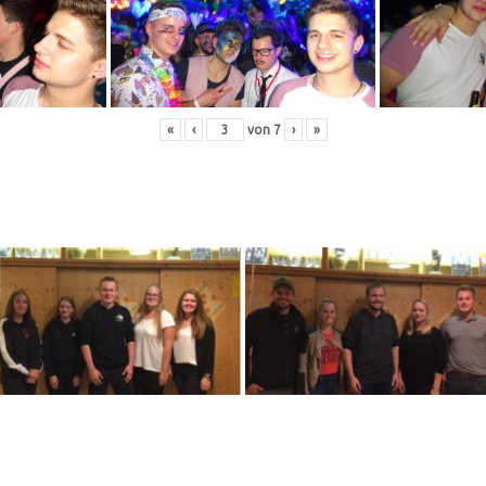
«
‹
von
7
›
»