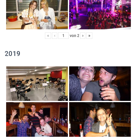
«
‹
von
2
›
»
2019