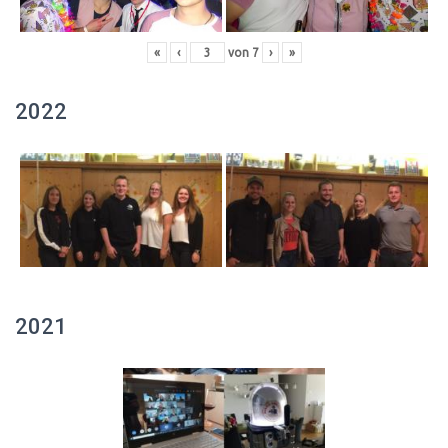
«
‹
von
7
›
»
2022
2021