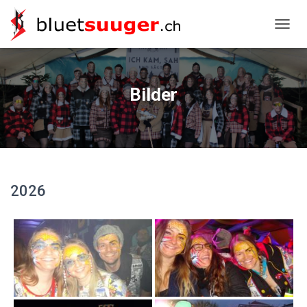
NAVIG
Bilder
2026