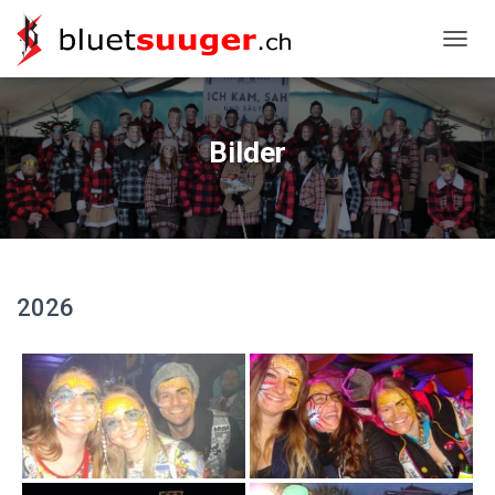
NAVIG
Bilder
2026