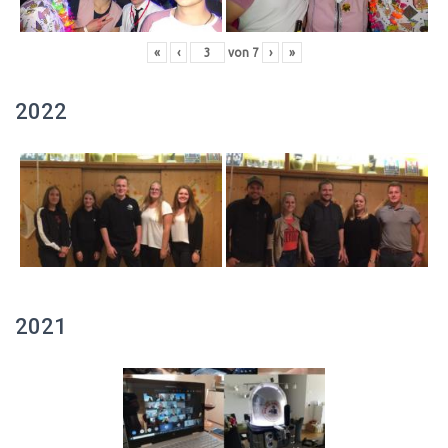
«
‹
von
7
›
»
2022
2021