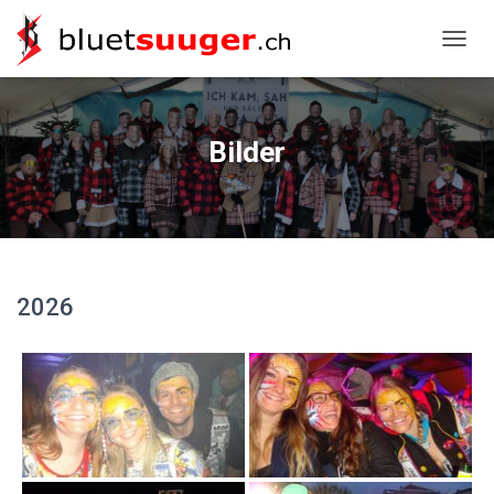
NAVIG
Bilder
2026