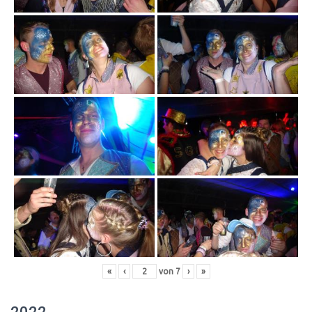
«
‹
von
7
›
»