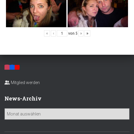
«
‹
von
5
›
»
Mitglied werden
News-Archiv
N
e
w
s