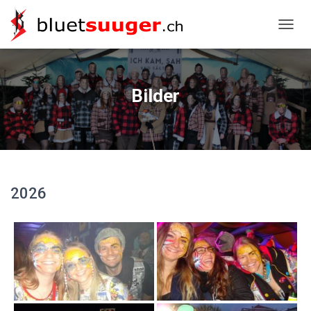
NAVIG
Bilder
2026