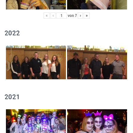
«
‹
von
7
›
»
2022
2021