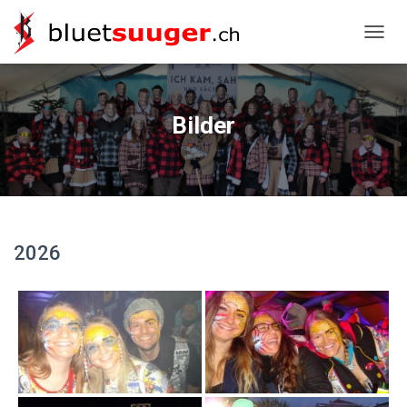
NAVIG
Bilder
2026