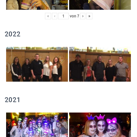
«
‹
von
7
›
»
2022
2021