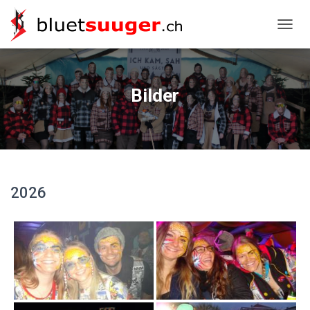
NAVIG
Bilder
2026