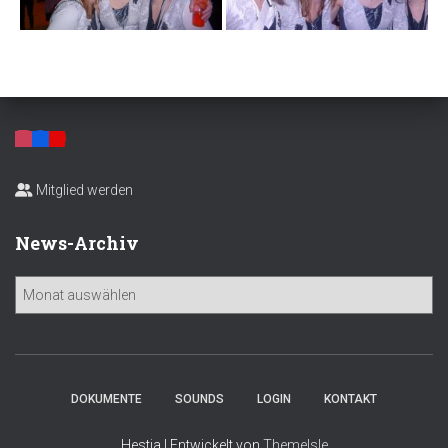
Mitglied werden
News-Archiv
N
e
w
s
-
A
DOKUMENTE
SOUNDS
LOGIN
KONTAKT
r
c
Hestia | Entwickelt von
ThemeIsle