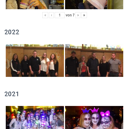
«
‹
von
7
›
»
2022
2021