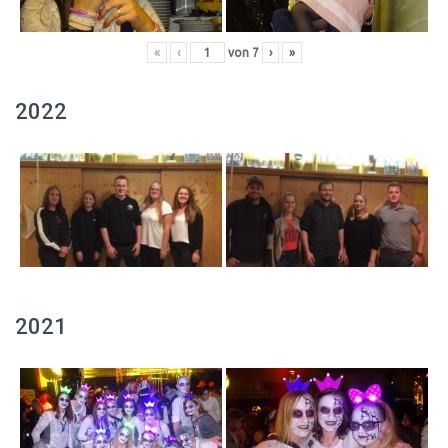
«
‹
von
7
›
»
2022
2021