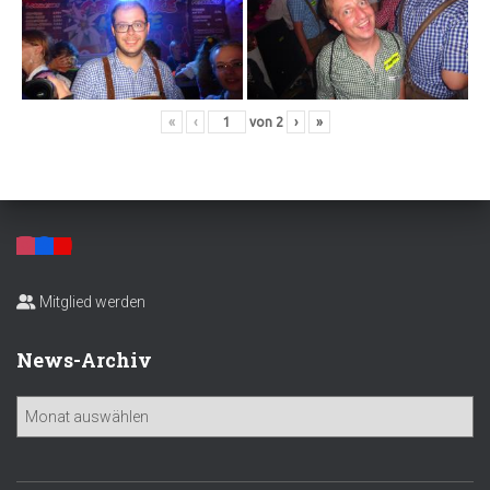
«
‹
von
2
›
»
Mitglied werden
News-Archiv
N
e
w
s