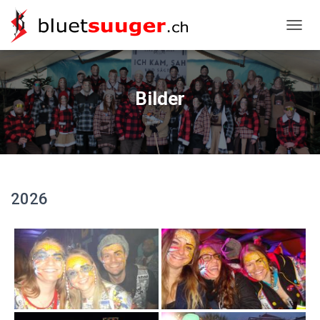
NAVIG
Bilder
2026